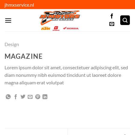
Ga
jhmxservice.nl
naar
inhoud
Design
MAGAZINE
Lorem ipsum dolor sit amet, consectetuer adipiscing elit, sed
diam nonummy nibh euismod tincidunt ut laoreet dolore
magna aliquam erat volutpat