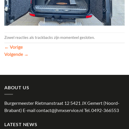
Zowel reacties als trackbacks zijn momenteel gesloten.
←
Vorige
Volgende
→
ABOUT US
Burgermeester Rietmanstraat 12 5421 JX Gemert (Noord-
Brabant) E-mail
contact@jhmxservice.nl
Tel. 0492-366553
LATEST NEWS