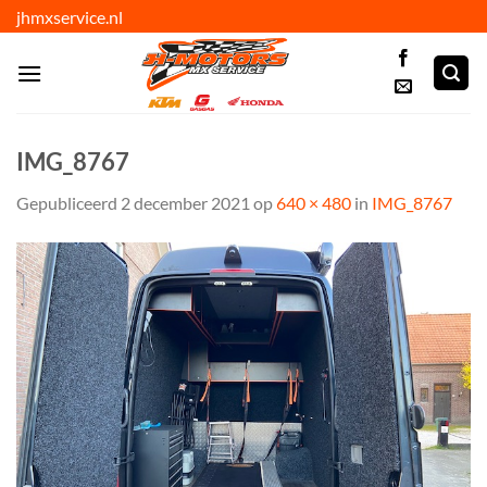
Ga
jhmxservice.nl
naar
inhoud
IMG_8767
Gepubliceerd
2 december 2021
op
640 × 480
in
IMG_8767