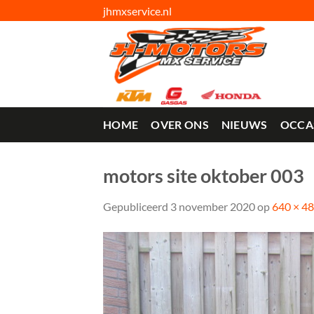
Ga
jhmxservice.nl
naar
inhoud
HOME
OVER ONS
NIEUWS
OCCA
motors site oktober 003
Gepubliceerd
3 november 2020
op
640 × 4