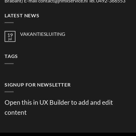
Brabant) E-mail
contact@jhmxservice.nl
Tel. 0492-366553
LATEST NEWS
VAKANTIESLUITING
19
jul
TAGS
SIGNUP FOR NEWSLETTER
Open this in UX Builder to add and edit
content