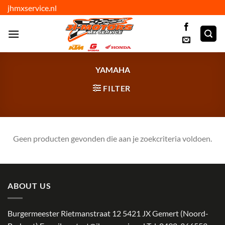
Ga
jhmxservice.nl
naar
inhoud
YAMAHA
FILTER
Geen producten gevonden die aan je zoekcriteria voldoen.
ABOUT US
Burgermeester Rietmanstraat 12 5421 JX Gemert (Noord-